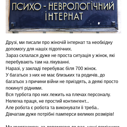
Друзі, ми писали про жіночій інтернат та необхідну
допомогу для нашіх підопічних.
Зараз склалася дуже не проста ситуація у жінок, які
перебувають там на лікуванні.
Наразі, у закладі перебуває біля 700 жінок.
У багатьох з них не має близьких та родичів, до
багатьох з причини війни не приіздять, а деякі просто
покинуті рідними.
Вся турбота про них лежить на плечах персоналу.
Нелегка праця, не простий контингент...
Але робота є робота та виконувати їі треба..
Дівчатам дуже потрібні памперси великих розмірів!