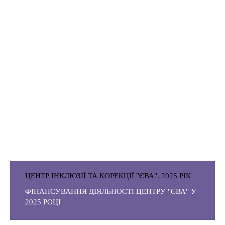
ЦЕНТР ІНКЛЮЗІЇ ТА КОРЕКЦІЇ "ЄВА". 2025 РІК
ФІНАНСУВАННЯ ДІЯЛЬНОСТІ ЦЕНТРУ "ЄВА" У
2025 РОЦІ