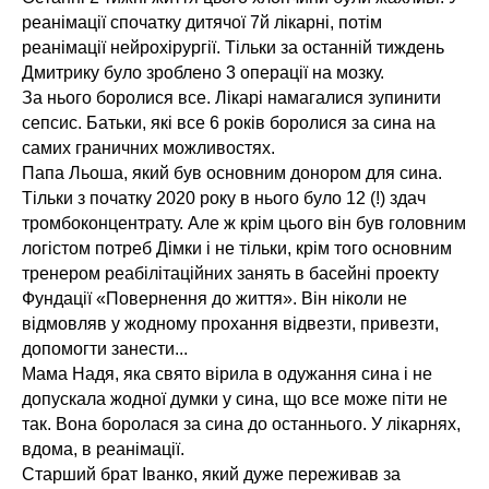
реанімації спочатку дитячої 7й лікарні, потім
реанімації нейрохірургії. Тільки за останній тиждень
Дмитрику було зроблено 3 операції на мозку.
За нього боролися все. Лікарі намагалися зупинити
сепсис. Батьки, які все 6 років боролися за сина на
самих граничних можливостях.
Папа Льоша, який був основним донором для сина.
Тільки з початку 2020 року в нього було 12 (!) здач
тромбоконцентрату. Але ж крім цього він був головним
логістом потреб Дімки і не тільки, крім того основним
тренером реабілітаційних занять в басейні проекту
Фундації «Повернення до життя». Він ніколи не
відмовляв у жодному прохання відвезти, привезти,
допомогти занести...
Мама Надя, яка свято вірила в одужання сина і не
допускала жодної думки у сина, що все може піти не
так. Вона боролася за сина до останнього. У лікарнях,
вдома, в реанімації.
Старший брат Іванко, який дуже переживав за