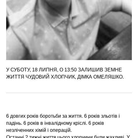
У СУБОТУ, 18 ЛИПНЯ, О 13:50 ЗАЛИШИВ ЗЕМНЕ
ЖИТТЯ ЧУДОВИЙ ХЛОПЧИК, ДІМКА ОМЕЛЯШКО.
6 довгих років боротьби за життя. 6 років зльотів і
падінь. 6 років в інвалідному кріслі. 6 років
незліченних хімій і операцій.
Останні 2 тижні життя цього хлопчини були жахливі. У