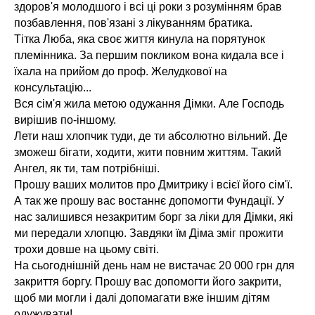
здоров'я молодшого і всі ці роки з розумінням брав
позбавлення, пов'язані з лікуванням братика.
Тітка Люба, яка своє життя кинула на порятунок
племінника. За першим покликом вона кидала все і
їхала на прийом до проф. Желудкової на
консультацію...
Вся сім'я жила метою одужання Дімки. Але Господь
вирішив по-іншому.
Лети наш хлопчик туди, де ти абсолютно вільний. Де
зможеш бігати, ходити, жити повним життям. Такий
Ангел, як ти, там потрібніші.
Прошу ваших молитов про Дмитрику і всієї його сім'ї.
А так же прошу вас востаннє допомогти Фундації. У
нас залишився незакритим борг за ліки для Дімки, які
ми передали хлопцю. Завдяки їм Діма зміг прожити
трохи довше на цьому світі.
На сьогоднішній день нам не вистачає 20 000 грн для
закриття боргу. Прошу вас допомогти його закрити,
щоб ми могли і далі допомагати вже іншим дітям
одужувати!