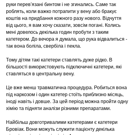
руки перев'язані бинтом і не згинались. Саме так
роблять, коли важко потрапити у вену або бракує
коштів на придбання кожного разу нового. Відчуття
від цього, я вам хочу сказати, зовсім погані. Колись
мені довелось декілька годин пробути з таким
катетером. До вечора я думала, що рука відвалиться -
так вона боліла, свербіла і пекла.
Тому дітям такі катетери ставлять дуже рідко. В
більшості використовують підключичні катетери, які
ставляться в центральну вену.
Це вже менш травматична процедура. Робиться вона
під наркозом і один катетер стоїть приблизно місяць,
іноді навіть і довше. За цей період можна пройти одну
хімію та підняти аналізи різними препаратами.
Найбільш довготривалими катетерами є катетери
Бровіак. Вони можуть служити пацієнту декілька