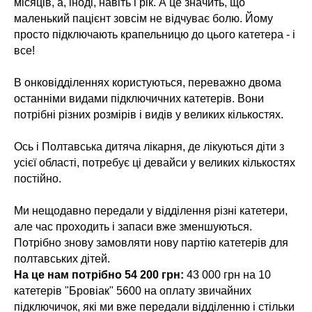
місяців, а, іноді, навіть і рік. А це значить, що
маленький пацієнт зовсім не відчуває болю. Йому
просто підключають крапельницю до цього катетера - і
все!
В онковідділеннях користуються, переважно двома
останніми видами підключичних катетерів. Вони
потрібні різних розмірів і видів у великих кількостях.
Ось і Полтавська дитяча лікарня, де лікуються діти з
усієї області, потребує ці девайси у великих кількостях
постійно.
Ми нещодавно передали у відділення різні катетери,
але час проходить і запаси вже зменшуються.
Потрібно знову замовляти нову партію катетерів для
полтавських дітей.
На це нам потрібно 54 200 грн:
43 000 грн на 10
катетерів "Бровіак" 5600 на оплату звичайних
підключичок, які ми вже передали відділенню і стільки