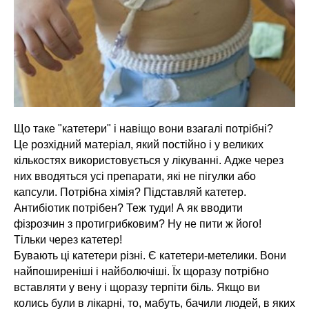
Що таке "катетери" і навіщо вони взагалі потрібні?
Це розхідний матеріал, який постійно і у великих
кількостях використовується у лікуванні. Адже через
них вводяться усі препарати, які не пігулки або
капсули. Потрібна хімія? Підставляй катетер.
Антибіотик потрібен? Теж туди! А як вводити
фізрозчин з протигрибковим? Ну не пити ж його!
Тільки через катетер!
Бувають ці катетери різні. Є катетери-метелики. Вони
найпоширеніші і найболючіші. Їх щоразу потрібно
вставляти у вену і щоразу терпіти біль. Якщо ви
колись були в лікарні, то, мабуть, бачили людей, в яких