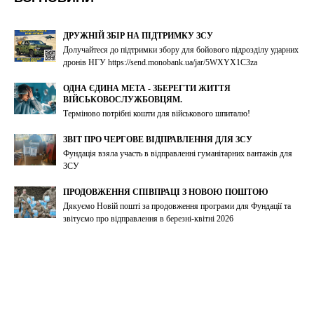
ДРУЖНІЙ ЗБІР НА ПІДТРИМКУ ЗСУ
Долучайтеся до підтримки збору для бойового підрозділу ударних
дронів НГУ https://send.monobank.ua/jar/5WXYX1C3za
ОДНА ЄДИНА МЕТА - ЗБЕРЕГТИ ЖИТТЯ
ВІЙСЬКОВОСЛУЖБОВЦЯМ.
Терміново потрібні кошти для військового шпиталю!
ЗВІТ ПРО ЧЕРГОВЕ ВІДПРАВЛЕННЯ ДЛЯ ЗСУ
Фундація взяла участь в відправленні гуманітарних вантажів для
ЗСУ
ПРОДОВЖЕННЯ СПІВПРАЦІ З НОВОЮ ПОШТОЮ
Дякуємо Новій пошті за продовження програми для Фундації та
звітуємо про відправлення в березні-квітні 2026