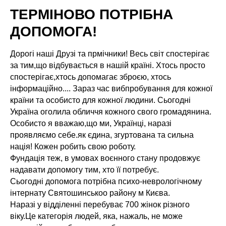
ТЕРМІНОВО ПОТРІБНА
ДОПОМОГА!
Дорогі наші Друзі та прмічники! Весь світ спостерігає
за тим,що відбувається в нашій країні. Хтось просто
спостерігає,хтось допомагає зброєю, хтось
інформаційно.... Зараз час вибпробування для кожної
країни та особисто для кожної людини. Сьогодні
Україна оголила обличчя кожного свого громадянина.
Особисто я вважаю,що ми, Українці, наразі
проявляємо себе.як єдина, згуртована та сильна
нація! Кожен робить свою роботу.
Фундація теж, в умовах воєнного стану продовжує
надавати допомогу тим, хто її потребує.
Сьогодні допомога потрібна психо-неврологічному
інтернату Святошинськоо району м Києва.
Наразі у відділенні перебуває 700 жінок різного
віку.Це категорія людей, яка, нажаль, не може