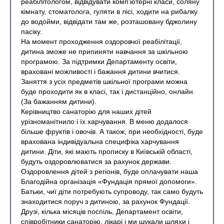
реабілітологом, відвідувати комп'ютерні класи, соляну
кімнату, стоматолога, гуляти в лісі, ходити на рибалку
до водойми, відвідати там же, розташовану бджолину
пасіку.
На момент проходження оздоровчої реабілітації,
дитина зможе не припиняти навчання за шкільною
програмою. За підтримки Департаменту освіти,
враховані можливості і бажання дитини вчитися.
Заняття з усіх предметів шкільної програми можна
буде проходити як в класі, так і дистанційно, онлайн.
(За бажанням дитини).
Керівництво санаторію для наших дітей
урізноманітнило і їх харчування. В меню додалося
більше фруктів і овочів. А також, при необхідності, буде
врахована індивідуальна специфіка харчування
дитини. Діти, які мають прописку в Київській області,
будуть оздоровлюватися за рахунок держави.
Оздоровлення дітей з регіонів, буде оплачувати наша
Благодійна організація «Фундація прямої допомоги».
Батьки, чиї діти потребують супроводу, так само будуть
знаходитися поруч з дитиною, за рахунок Фундації.
Друзі, кілька місяців поспіль, Департамент освіти,
співробітники санаторію, лікарі і ми шукали шляхи і