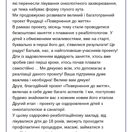
які перенесли лікування онкологічного захворювання,
ця тема набуває форму глухого кута.
Ми продовжуємо розвивати великий і багатогранний
проект Фундації «Повернення до життя»
В рамках проекту, місяць тому стали проводитися
безкоштовні заняття з плавання з реабілітологом. У
дітей з обмеженими можливостями, вже на старті,
буквально в перші його дні, з'явилися результати! Це
радує! Батьків, нас, а найголовніше-учасників проекту!
Діти із задоволенням відвідують заняття, хтось вже
зробив свої перші кроки, хтось почав плавати
самостійно ... Ми дякуємо всім, хто допомагає в
реалізації даного проекту! Ваша підтримка дуже
важлива і необхідна! Велике вам дякую!
Друзі, благодійний проект «Повернення до життя»,
включає в себе дуже багато аспектів. І ми, поступово
будемо знайомити вас з кожним новим його етапом.
Другий етап - проекту це оздоровлення дітей з
онкопатологією в санаторії.
У цьому оздоровчо-реабілітаційному закладі, від
лікувалися діти до 18 років, зможуть проходити
профілактичні процедури, масажі, займатися з