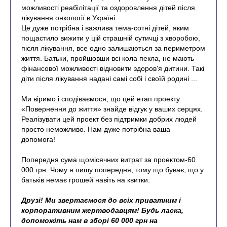
можливості реабілітації та оздоровлення дітей після
лікування онкології в Україні.
Це дуже потрібна і важлива тема-сотні дітей, яким
пощастило вижити у цій страшній сутичці з хворобою,
після лікування, все одно залишаються за периметром
життя. Батьки, пройшовши всі кола пекла, не мають
фінансової можливості відновити здоров'я дитини. Такі
діти після лікування надані самі собі і своїй родині ...
Ми віримо і сподіваємося, що цей етап проекту
«Повернення до життя» знайде відгук у ваших серцях.
Реалізувати цей проект без підтримки добрих людей
просто неможливо. Нам дуже потрібна ваша
допомога!
Попередня сума щомісячних витрат за проектом-60
000 грн. Чому я пишу попередня, тому що буває, що у
батьків немає грошей навіть на квитки.
Друзі! Ми звертаємося до всіх приватним і
корпоративним жертводавцям! Будь ласка,
допоможіть нам в зборі 60 000 грн на