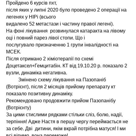
Пройдено 6 курсів пхт,
після яких у липні 2020 було проведено 2 операції на
легенях у НІРі (всього
видалено 52 метастази і частину правої легені).
На фоні лікування розвинулася катаракта на лівому
оці і повний парез лівої стопи. Що і
послугувало призначенню 1 групи інвалідності на
МСЕК.
Після отримано 2 хіміотерапії по схемі
Доцетаксел+Гемцитабін. КТ від 19.10.20 р. показало 2
вузли, динаміка негативна.
Змінено схему лікування на Пазопаніб
(Вотрієнт), після 2 місяців прийому препарату кт
показало позитивну динаміку.
Рекомендовано продовжити прийом Пазопанібу
(Вотрієнту)
За цими стислими рядками стільки сліз, болю, надії,
терпіння! Адже Настя в першу чергу переймається не
за себе. Дві дитини, якім вкрай потрібна матуся! І ми
всі віримо, вона переможе!