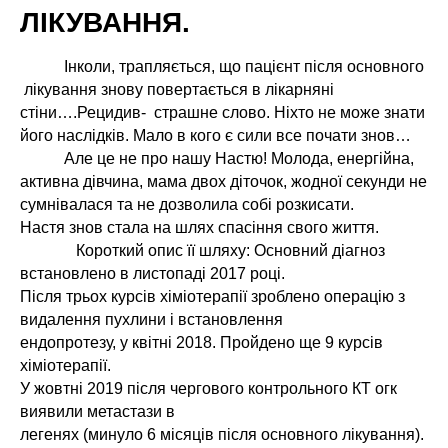
ЛІКУВАННЯ.
Інколи, трапляється, що пацієнт після основного
лікування знову повертається в лікарняні
стіни….Рецидив- страшне слово. Ніхто не може знати
його наслідків. Мало в кого є сили все почати знов…
Але це не про нашу Настю! Молода, енергійна,
активна дівчина, мама двох діточок, жодної секунди не
сумнівалася та не дозволила собі розкисати.
Настя знов стала на шлях спасіння свого життя.
Короткий опис її шляху: Основний діагноз
встановлено в листопаді 2017 році.
Після трьох курсів хіміотерапії зроблено операцію з
видалення пухлини і встановлення
ендопротезу, у квітні 2018. Пройдено ще 9 курсів
хіміотерапії.
У жовтні 2019 після чергового контрольного КТ огк
виявили метастази в
легенях (минуло 6 місяців після основного лікування).