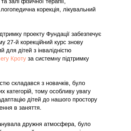
 та залі фізичної терапії,
 логопедична корекція, лікувальний
ідтримку проекту Фундації забезпечує
му 27-й корекційний курс знову
й для дітей з інвалідністю
егу Кроту
за системну підтримку
стю складався з новачків, було
вих категорій, тому особливу увагу
даптацію дітей до нашого простору
ення в заняття.
панувала дружня атмосфера, було