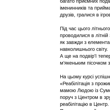
багато приємних поді
іменинників та прийм
друзів, гралися в ігро
Під час цього літнього
проводилися в літній 
як завжди з елемент
навколишнього світу.
А ще на подвір’ї тепе
м’якеньким пісочком з
На цьому курсі успіш
«Реабілітація з прож
мамою Людою із Сумсь
поруч з Центром в зр
реабілітацію в Центр.