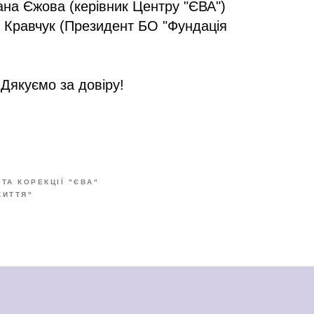
ана Єжова (керівник Центру "ЄВА")
 Кравчук (Президент БО "Фундація
Дякуємо за довіру!
 ТА КОРЕКЦІЇ "ЄВА"
ЖИТТЯ"