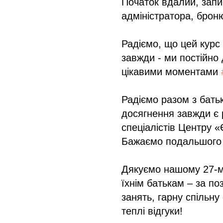
Початок вдалий, запи
адміністратора, брон
Радіємо, що цей курс 
завжди - ми постійно
цікавими моментами
Радіємо разом з батьк
досягнення завжди є 
спеціалістів Центру «
Бажаємо подальшого р
Дякуємо нашому 27-му
їхнім батькам – за по
занять, гарну спільну
теплі відгуки!