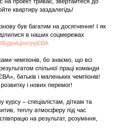
с на проект триває, звертайтеся до
юйте квартиру заздалегідь!
знову був багатим на досягнення! І як
 ділилися в наших соцмережах
#БудніЦентруЄВА
ами чемпіонів, бо знаємо, що всі
результатом спільної праці команди
ЄВА», батьків і маленьких чемпіонів!
озвитку і нових перемог!
 курсу – спеціалістам, діткам та
зитив, теплу атмосферу під час
 співпрацю на результат, розуміння,