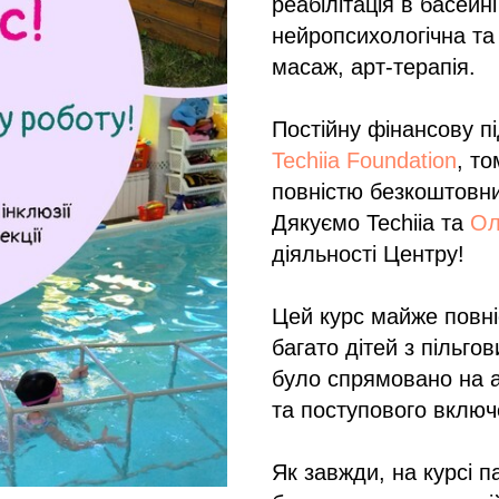
реабілітація в басейні
нейропсихологічна та
масаж, арт-терапія.
Постійну фінансову п
Techiia Foundation
, то
повністю безкоштовни
Дякуємо Techiia та
Ол
діяльності Центру!
Цей курс майже повні
багато дітей з пільго
було спрямовано на а
та поступового включ
Як завжди, на курсі 