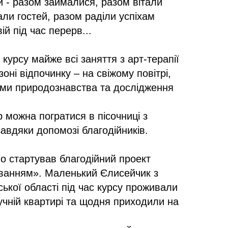
й - разом займалися, разом вітали
али гостей, разом раділи успіхам
вій під час перерв...
 курсу майже всі заняття з арт-терапії
зоні відпочинку – на свіжому повітрі,
ами природознавства та дослідження
р можна погратися в пісочниці з
авдяки допомозі благодійників.
но стартував благодійний проект
иванням». Маленький Єлисейчик з
кої області під час курсу проживали
учній квартирі та щодня приходили на