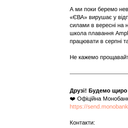
А ми поки беремо нев
«ЄВА» вирушає у відп
силами в вересні на 
школа плавання Amph
працювати в серпні та
Не кажемо прощавайте
Друзі! Будемо щиро 
❤️ Офіційна Монобанк
https://send.monoban
Контакти: