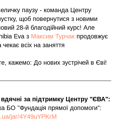
еличку паузу - команда Центру
устку, щоб повернутися з новими
новий 28-й благодійний курс! Але
ibia Eva з
Максим Турчак
продовжує
 чекає всіх на заняття
, кажемо: До нових зустрічей в Єві!
вдячні за підтримку Центру "ЄВА":
а БО "Фундація прямої допомоги":
k.ua/jar/4Y49uYPKrM