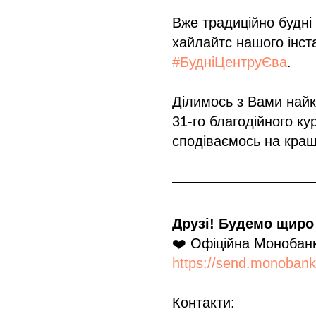
Вже традиційно будні 
хайлайтс нашого інста
#БудніЦентруЄва
.
Ділимось з Вами най
31-го благодійного ку
сподіваємось на краще
Друзі! Будемо щиро 
❤️ Офіційна Монобанк
https://send.monoban
Контакти: