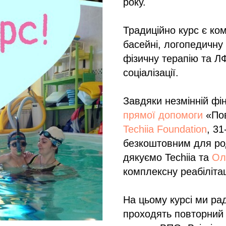
року.
Традиційно курс є ко
басейні, логопедичну
фізичну терапію та ЛФ
соціалізації.
Завдяки незмінній фі
прямої допомоги
«Пов
Techiia Foundation
, 31
безкоштовним для род
дякуємо Techiia та
Ол
комплексну реабілітац
На цьому курсі ми рад
проходять повторний к