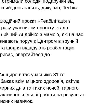
и отримали солодкі подарунки від
ший день занять, дякуємо, Techiia!
годійний проєкт «Реабілітація з
разу учасником проєкту стала
6-річний Андрійко з мамою, які на час
оживають поруч з Центром в зручній
та щодня відвідують реабілітацію.
триває, звертайтеся до
 щиро вітає учасників 31-го
 бажає всім міцного здоров’я, світла
мирних днів та тихих ночей, гарного
активної спільної роботи на результат
рисних навичок.