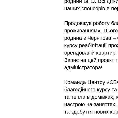
родини ВПО. Всі дітк
наших спонсорів в пер
Продовжує роботу бла
проживанням». Цього 
родина з Чернігова – 
курсу реабілітації пр
орендованій квартирі 
Запис на цей проєкт 
адміністратора!
Команда Центру «ЄВА»
благодійного курсу та
та тепла в домівках, 
настрою на заняттях, 
та здобуття нових ко