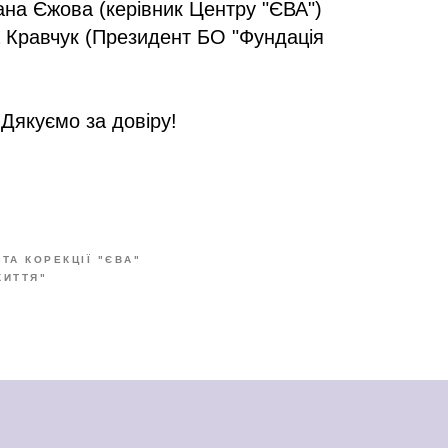
ана Єжова (керівник Центру "ЄВА")
 Кравчук (Президент БО "Фундація
Дякуємо за довіру!
 ТА КОРЕКЦІЇ "ЄВА"
ЖИТТЯ"