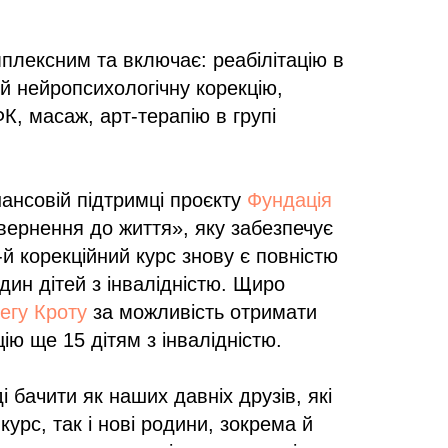
мплексним та включає: реабілітацію в
 й нейропсихологічну корекцію,
К, масаж, арт-терапію в групі
нансовій підтримці проєкту
Фундація
ернення до життя», яку забезпечує
-й корекційний курс знову є повністю
ин дітей з інвалідністю. Щиро
егу Кроту
за можливість отримати
ію ще 15 дітям з інвалідністю.
і бачити як наших давніх друзів, які
урс, так і нові родини, зокрема й