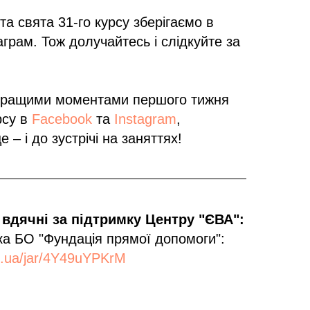
та свята 31-го курсу зберігаємо в
грам. Тож долучайтесь і слідкуйте за
кращими моментами першого тижня
рсу в
Facebook
та
Instagram
,
 – і до зустрічі на заняттях!
вдячні за підтримку Центру "ЄВА":
а БО "Фундація прямої допомоги":
k.ua/jar/4Y49uYPKrM