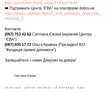
https://send.monobank.ua/jar/4Y49uYPKrM
❤️ Підтримати Центр "ЄВА" на платформі dobro.ua:
https://dobro.ua/project/tsentr_ieva_potrebuie_dopomogi_
chastina_2/
Контакти:
(067) 753 42 52
Світлана Єжова (керівник Центру
"ЄВА")
(067) 605 17 72
Ольга Кравчук (Президент БО
"Фундація прямої допомоги")
Залишайтеся з нами! Дякуємо за довіру!
Світлана Єжова
15.03.2024
ЦЕНТР ІНКЛЮЗІЇ ТА КОРЕКЦІЇ "ЄВА"