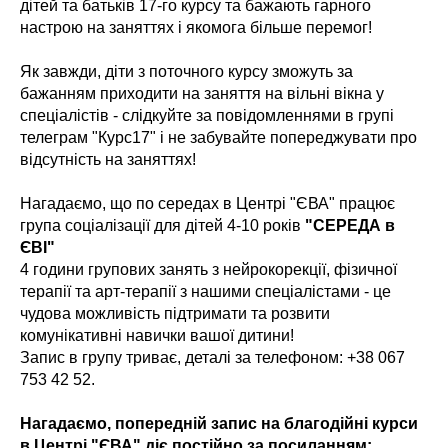
дітей та батьків 17-го курсу та бажають гарного
настрою на заняттях і якомога більше перемог!
Як завжди, діти з поточного курсу зможуть за
бажанням приходити на заняття на вільні вікна у
спеціалістів - слідкуйте за повідомленнями в групі
телеграм "Курс17" і не забувайте попереджувати про
відсутність на заняттях!
Нагадаємо, що по середах в Центрі "ЄВА" працює
група соціалізації для дітей 4-10 років
"СЕРЕДА в
ЄВІ"
4 години групових занять з нейрокорекції, фізичної
терапії та арт-терапії з нашими спеціалістами - це
чудова можливість підтримати та розвити
комунікативні навички вашої дитини!
Запис в групу триває, деталі за телефоном: +38 067
753 42 52.
Нагадаємо, попередній запис на благодійні курси
в Центрі "ЄВА" діє постійно за посиланням: