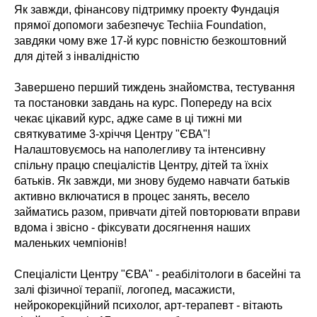
Як завжди, фінансову підтримку проекту Фундація
прямої допомоги забезпечує Techiia Foundation,
завдяки чому вже 17-й курс повністю безкоштовний
для дітей з інвалідністю
Завершено перший тиждень знайомства, тестування
та постановки завдань на курс. Попереду на всіх
чекає цікавий курс, адже саме в ці тижні ми
святкуватиме 3-хріччя Центру "ЄВА"!
Налаштовуємось на наполегливу та інтенсивну
спільну працю спеціалістів Центру, дітей та їхніх
батьків. Як завжди, ми знову будемо навчати батьків
активно включатися в процес занять, весело
займатись разом, привчати дітей повторювати вправи
вдома і звісно - фіксувати досягнення наших
маленьких чемпіонів!
Спеціалісти Центру "ЄВА" - реабілітологи в басейні та
залі фізичної терапії, логопед, масажисти,
нейрокорекційний психолог, арт-терапевт - вітають