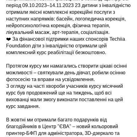
період 09.10.2023–14.11.2023 23 дитини з інвалідністю
отримали якісні комплексні корекційні послуги з
наступних напрямків: басейн, логопедична корекція,
нейропсихологічна корекція, фізична терапія,
лікувальний масаж, арт-терапія, соціалізація.
❤️ За фінансової підтримки наших спонсорів Techiia
Foundation діти з інвалідністю отримали цей
комплексний курс реабілітації безкоштовно.
Протягом курсу ми намагались створити цікаві осінні
можливості – святкували день дівчат, робили осінню
фотосесію та вправи на усвідомлення.
З огляду на часті хвороби учасників курсу місячний
курс був продовжений ще на тиждень, щоб всі
вихованці мали змогу виконати поставленні на цей
курс завдання.
В жовтні ми отримали багато подарунків від
благодійників в Центр "ЄВА" – новий кольоровий
принтер-БФП для адміністратора, 3D-дзеркало та