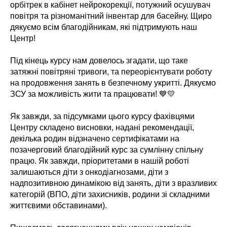
орбітрек в кабінет нейрокорекції, потужний осушувач
повітря та різноманітний інвентар для басейну. Щиро
дякуємо всім благодійникам, які підтримують наш
Центр!
Під кінець курсу нам довелось згадати, що таке
затяжні повітряні тривоги, та переорієнтувати роботу
на продовження занять в безпечному укритті. Дякуємо
ЗСУ за можливість жити та працювати! 💙💛
Як завжди, за підсумками цього курсу фахівцями
Центру складено висновки, надані рекомендації,
декілька родин відзначено сертифікатами на
позачерговий благодійний курс за сумлінну спільну
працю. Як завжди, пріоритетами в нашій роботі
залишаються діти з онкодіагнозами, діти з
надпозитивною динамікою від занять, діти з вразливих
категорій (ВПО, діти захисників, родини зі складними
життєвими обставинами).