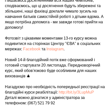
Пишаємось досягненнями всіх наших чемпіонів,
сподіваємось, що ці досягнення будуть збережені та
збільшені, наші фахівці доклали чимало зусиль на
навчання батьків самостійній роботі з дітьми вдома. А
якщо потрібна допомога - ми завжди готові прийти на
допомогу!
Фотозвіт з цікавими моментами 13-го курсу можна
подивитися на сторінках Центру "ЄВА" в соціальних
мережах:
Facebook
та
Instagram
.
Новий 14-й благодійний потік вже сформований і
готовий стартувати 20 листопада. Передноворічний
курс, який обов'язково буде особливим для наших
вихованців 🎄
Нагадуємо про необхідність попередньої реєстрації на
благодійні курси реабілітації:
http://bit.ly/3LupMuP
Деталі можно дізнатися у адміністратора за
телефоном: (067) 521 79 92