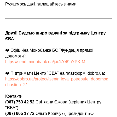
Рухаємось далі, залишайтесь з нами!
Друзі! Будемо щиро вдячні за підтримку Центру
ЄВА:
❤️ Офіційна Монобанка БО "Фундація прямої
допомоги":
https://send.monobank.ua/jar/4Y49uYPKrM
❤️ Підтримати Центр "ЄВА" на платформі dobro.ua:
https://dobro.ua/project/tsentr_ieva_potrebuie_dopomogi_
chastina_2/
Контакти:
(067) 753 42 52
Світлана Єжова (керівник Центру
"ЄВА")
(067) 605 17 72
Ольга Кравчук (Президент БО