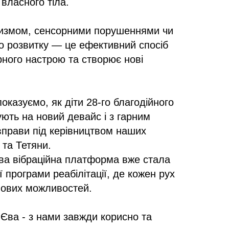
власного тіла.
утизмом, сенсорними порушеннями чи
о розвитку — це ефективний спосіб
рного настрою та створює нові
оказуємо, як діти 28-го благодійного
ують на новий девайс і з гарним
вправи під керівництвом наших
 та Тетяни.
ва вібраційна платформа вже стала
 програми реабілітації, де кожен рух
нових можливостей.
Єва - з нами завжди корисно та