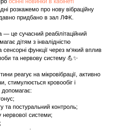
про
осінні новинки в кабінеті
одні розкажемо про нову вібраційну
давно придбано в зал ЛФК.
 — це сучасний реабілітаційний
магає дітям з інвалідністю
а сенсорні функції через м’який вплив
глоби та нервову систему 💪✨
итини реагує на мікровібрації, активно
и, стимулюється кровообіг і
о допомагає:
тонус;
у та постуральний контроль;
у нервової системи;
;