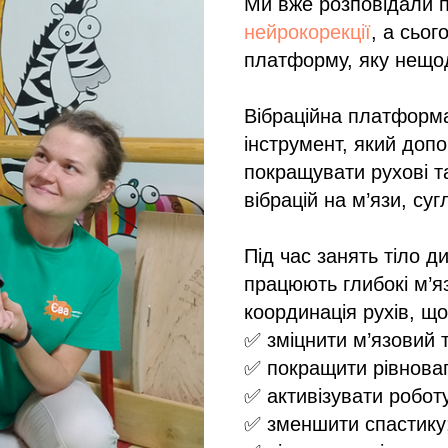
Ми вже розповідали 
нейрокорекції
, а сьог
платформу, яку нещо
Вібраційна платформа
інструмент, який допо
покращувати рухові т
вібрацій на м’язи, су
Під час занять тіло д
працюють глибокі м’яз
координація рухів, щ
✅ зміцнити м’язовий 
✅ покращити рівноваг
✅ активізувати робот
✅ зменшити спастику