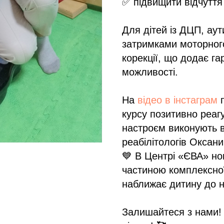
✅ підвищити відчуття 
Для дітей із ДЦП, а
затримками моторног
корекції, що додає га
можливості.
На
відео в інстаграм
п
курсу позитивно реаг
настроєм виконують 
реабілітологів Оксани
💙 В Центрі «ЄВА» но
частиною комплексної
наближає дитину до 
Залишайтеся з нами! 