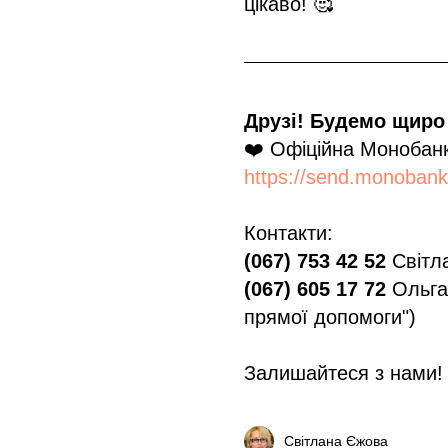
цікаво! 🥰
Друзі! Будемо щиро 
❤️ Офіційна Монобанк
https://send.monoban
Контакти:
(067) 753 42 52
Світл
(067) 605 17 72
Ольга
прямої допомоги")
Залишайтеся з нами! 
Світлана Єжова