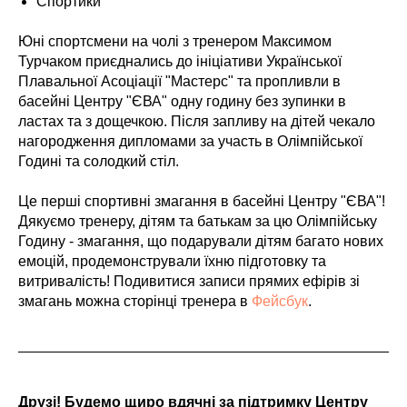
Спортики
Юні спортсмени на чолі з тренером Максимом
Турчаком приєднались до ініціативи Української
Плавальної Асоціації "Мастерс" та пропливли в
басейні Центру "ЄВА" одну годину без зупинки в
ластах та з дощечкою. Після запливу на дітей чекало
нагородження дипломами за участь в Олімпійської
Годині та солодкий стіл.
Це перші спортивні змагання в басейні Центру "ЄВА"!
Дякуємо тренеру, дітям та батькам за цю Олімпійську
Годину - змагання, що подарували дітям багато нових
емоцій, продемонстрували їхню підготовку та
витривалість! Подивитися записи прямих ефірів зі
змагань можна сторінці тренера в
Фейсбук
.
Друзі! Будемо щиро вдячні за підтримку Центру