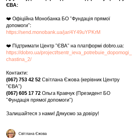
ЄВА:
❤️ Офіційна Монобанка БО "Фундація прямої
допомоги":
https://send.monobank.ua/jar/4Y49uYPKrM
❤️ Підтримати Центр "ЄВА" на платформі dobro.ua:
https://dobro.ua/project/tsentr_ieva_potrebuie_dopomogi_
chastina_2/
Контакти:
(067) 753 42 52
Світлана Єжова (керівник Центру
"ЄВА")
(067) 605 17 72
Ольга Кравчук (Президент БО
"Фундація прямої допомоги")
Залишайтеся з нами! Дякуємо за довіру!
Світлана Єжова