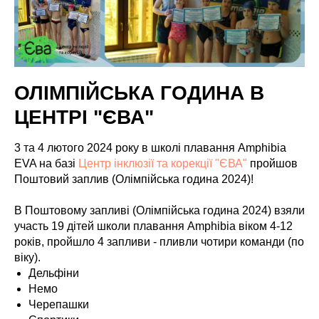
ОЛІМПІЙСЬКА ГОДИНА В
ЦЕНТРІ "ЄВА"
3 та 4 лютого 2024 року в школі плавання Amphibia
EVA на базі
Центр інклюзії та корекції "ЄВА"
пройшов
Поштовий заплив (Олімпійська година 2024)!
В Поштовому запливі (Олімпійська година 2024) взяли
участь 19 дітей школи плавання Amphibia віком 4-12
років, пройшло 4 запливи - пливли чотири команди (по
віку).
Дельфіни
Немо
Черепашки