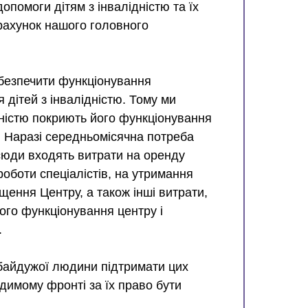
опомоги дітям з інвалідністю та їх
 рахунок нашого головного
абезпечити функціонування
 дітей з інвалідністю. Тому ми
вністю покриють його функціонування
. Наразі середньомісячна потреба
 сюди входять витрати на оренду
оботи спеціалістів, на утримання
щення Центру, а також інші витрати,
ого функціонування центру і
.
байдужої людини підтримати цих
идимому фронті за їх право бути