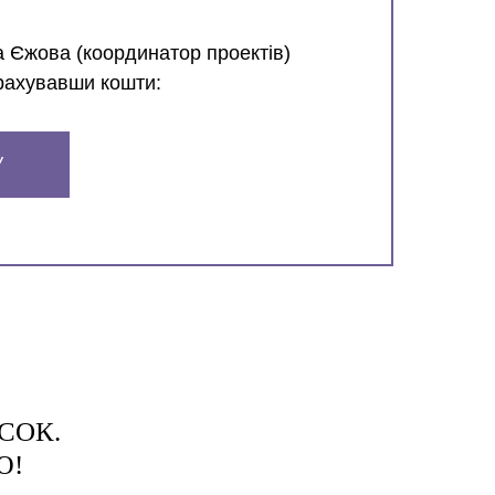
а Єжова (координатор проектів)
рахувавши кошти:
У
СОК.
Ю!