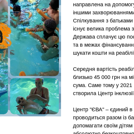
направлена на допомогу 
іншими захворюваннями, 
Спілкування з батьками 
існує велика проблема з 
Держава сплачує цю посл
та в межах фінансуванн
шукати кошти на реабілі
Середня вартість реабілі
близько 45 000 грн на м
сума. Саме тому у 2021
створила Центр інклюзії 
Центр "ЄВА" – єдиний в 
проводиться разом із ба
допомагати своїм дітям 
абсолютно безкоштовно! 