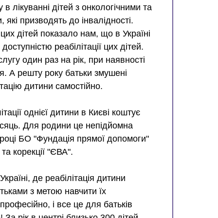
в лікуванні дітей з онкологічними та
які призводять до інвалідності.
цих дітей показало нам, що в Україні
доступністю реабілітації цих дітей.
угу один раз на рік, при наявності
я. А решту року батьки змушені
тацію дитини самостійно.
тації однієї дитини в Києві коштує
ісяць. Для родини це непідйомна
 році БО "Фундація прямої допомоги"
та корекції "ЄВА".
Україні, де реабілітація дитини
тьками з метою навчити їх
професійно, і все це для батьків
За рік в центрі близько 300 дітей