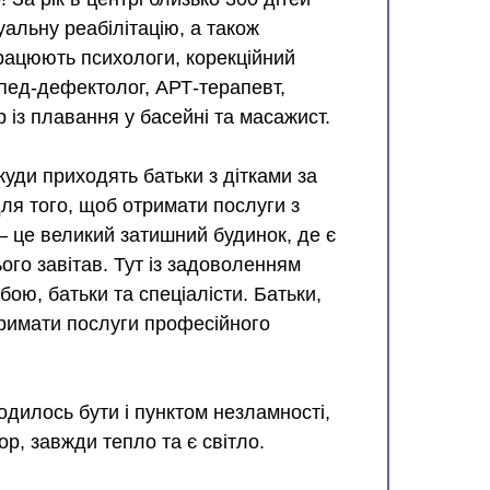
альну реабілітацію, а також
працюють психологи, корекційний
опед-дефектолог, АРТ-терапевт,
 із плавання у басейні та масажист.
 куди приходять батьки з дітками за
для того, щоб отримати послуги з
 – це великий затишний будинок, де є
ього завітав. Тут із задоволенням
бою, батьки та спеціалісти. Батьки,
римати послуги професійного
одилось бути і пунктом незламності,
ор, завжди тепло та є світло.