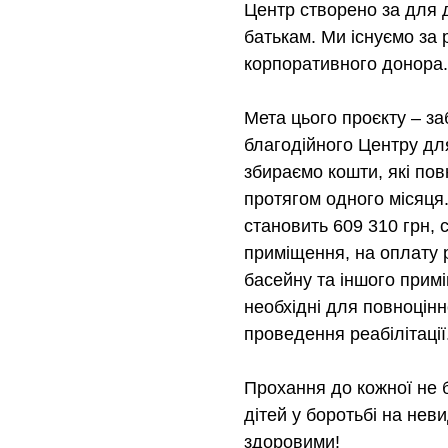
Центр створено за для д
батькам. Ми існуємо за
корпоративного донора.
Мета цього проєкту – з
благодійного Центру для
збираємо кошти, які по
протягом одного місяця
становить 609 310 грн,
приміщення, на оплату р
басейну та іншого примі
необхідні для повноцінн
проведення реабілітації
Прохання до кожної не 
дітей у боротьбі на нев
здоровими!