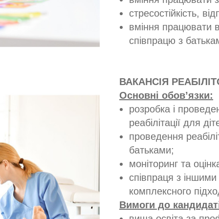
стресостійкість, від
вміння працювати в
співпрацю з батька
ВАКАНСІЯ РЕАБІЛІ
Основні обов’язки:
розробка і проведе
реабілітації для ді
проведення реабіліт
батьками;
моніторинг та оцінк
співпраця з іншими
комплексного підход
Вимоги до кандидат
вища освіта за про