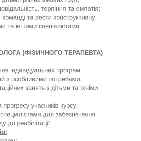
повідальність, терпіння та емпатія;
 команді та вести конструктивну
ми та іншими спеціалістами.
ТОЛОГА (ФІЗИЧНОГО ТЕРАПЕВТА)
ння індивідуальних програм
тей з особливими потребами;
аційних занять з дітьми та їхніми
а прогресу учасників курсу;
 спеціалістами для забезпечення
у до реабілітації.
ів:
філем;