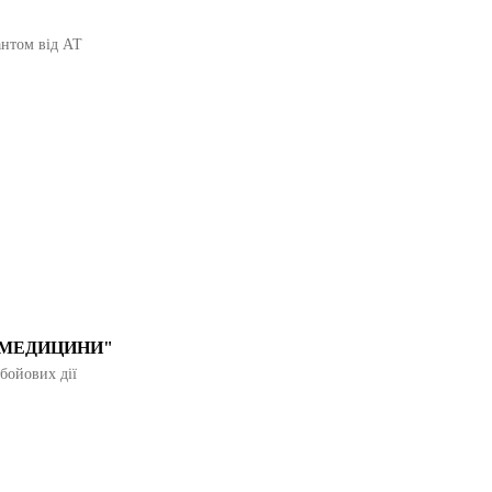
антом від АТ
 МЕДИЦИНИ"
 бойових дії