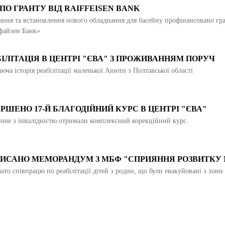
 ПО ГРАНТУ ВІД RAIFFEISEN BANK
ння та встановлення нового обладнання для басейну профінансовано гр
файзен Банк»
ІЛІТАЦІЯ В ЦЕНТРІ "ЄВА" З ПРОЖИВАННЯМ ПОРУЧ
юча історія реабілітації маленької Анюти з Полтавської області
РШЕНО 17-Й БЛАГОДІЙНИЙ КУРС В ЦЕНТРІ "ЄВА"
ини з інвалідністю отримали комплексний корекційний курс.
ПИСАНО МЕМОРАНДУМ З МБФ "СПРИЯННЯ РОЗВИТКУ
ато співпрацю по реабілітації дітей з родин, що були евакуйовані з зони