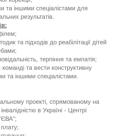
ми та іншими спеціалістами для
льних результатів.
ів:
філем;
одик та підходів до реабілітації дітей
ебами;
повідальність, терпіння та емпатія;
 команді та вести конструктивну
ми та іншими спеціалістами.
ціальному проекті, спрямованому на
 інвалідністю в Україні - Центрі
 "ЄВА";
 плату;
штування;