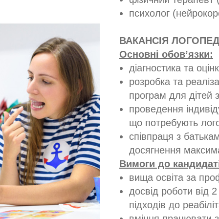
психолог (нейрокор
ВАКАНСІЯ ЛОГОПЕ
Основні обов’язки:
діагностика та оцін
розробка та реаліза
програм для дітей
проведення індивід
що потребують лого
співпраця з батька
досягнення максима
Вимоги до кандидат
вища освіта за про
досвід роботи від 2
підходів до реабілі
вміння працювати з 