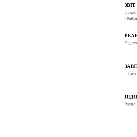
ЗВІТ
Придба
«Райф
РЕАБ
Надиха
ЗАВЕ
23 дит
ПІД
Розпоч