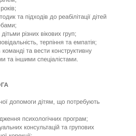
років;
одик та підходів до реабілітації дітей
ебами;
дітьми різних вікових груп;
повідальність, терпіння та емпатія;
 команді та вести конструктивну
ми та іншими спеціалістами.
ОГА
ної допомоги дітям, що потребують
дження психологічних програм;
уальних консультацій та групових
ої корекції;