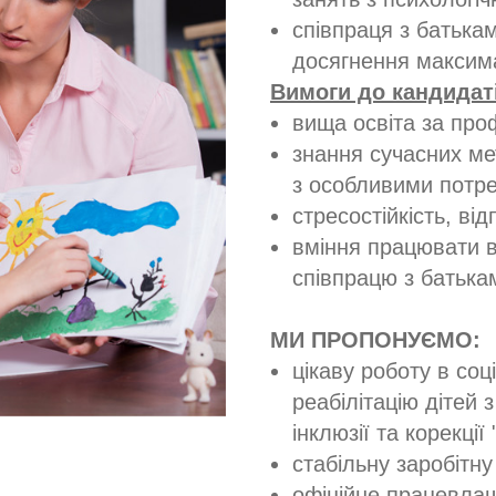
співпраця з батька
досягнення максима
Вимоги до кандидат
вища освіта за про
знання сучасних мет
з особливими потр
стресостійкість, від
вміння працювати в
співпрацю з батька
МИ ПРОПОНУЄМО:
цікаву роботу в со
реабілітацію дітей з
інклюзії та корекції
стабільну заробітну
офіційне працевла