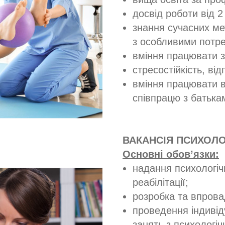
досвід роботи від 2 
знання сучасних мет
з особливими потр
вміння працювати з 
стресостійкість, від
вміння працювати в
співпрацю з батька
ВАКАНСІЯ ПСИХОЛ
Основні обов’язки:
надання психологіч
реабілітації;
розробка та впрова
проведення індивід
занять з психологічн