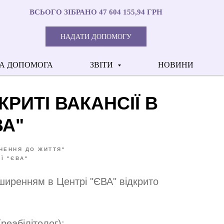
ВСЬОГО ЗІБРАНО 47 604 155,94 ГРН
НАДАТИ ДОПОМОГУ
А ДОПОМОГА
ЗВІТИ
НОВИНИ
КРИТІ ВАКАНСІЇ В
ВА"
НЕННЯ ДО ЖИТТЯ"
Ї "ЄВА"
зширенням в Центрі "ЄВА" відкрито
реабілітолог);