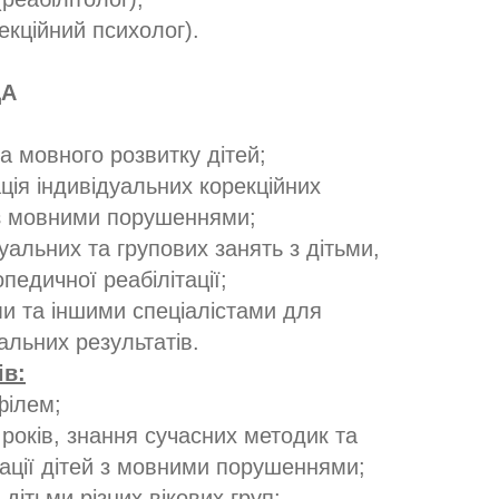
екційний психолог).
ДА
ка мовного розвитку дітей;
ція індивідуальних корекційних
 з мовними порушеннями;
уальних та групових занять з дітьми,
педичної реабілітації;
ми та іншими спеціалістами для
льних результатів.
ів:
філем;
 років, знання сучасних методик та
тації дітей з мовними порушеннями;
дітьми різних вікових груп;